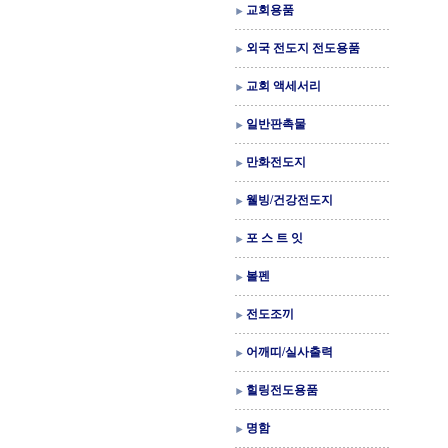
교회용품
외국 전도지 전도용품
교회 액세서리
일반판촉물
만화전도지
웰빙/건강전도지
포 스 트 잇
볼펜
전도조끼
어깨띠/실사출력
힐링전도용품
명함