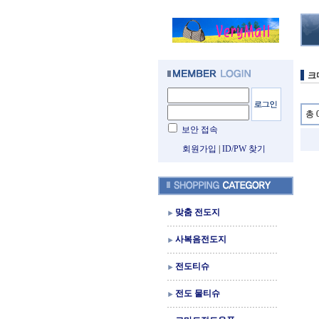
크
총 
보안 접속
회원가입
|
ID/PW 찾기
맞춤 전도지
사복음전도지
전도티슈
전도 물티슈