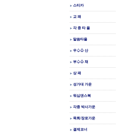
스티카
교 패
각 종 타 올
말씀타올
우♤♧ 산
부♤♧ 채
상 패
성가대 가운
워십댄스복
각종 박사가운
목회/장로가운
결제코너