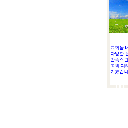
교회몰 
다양한 
만족스런
고객 여
기겠습니