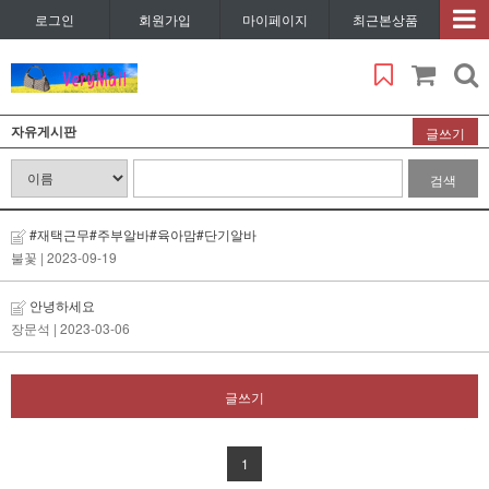
로그인
회원가입
마이페이지
최근본상품
자유게시판
글쓰기
검색
#재택근무#주부알바#육아맘#단기알바
불꽃
| 2023-09-19
안녕하세요
장문석
| 2023-03-06
글쓰기
1